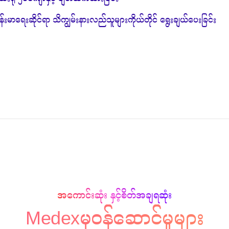
ီဆေးရုံ ၂၀ကျော်နှင့် ချိတ်ဆက်ထားခြင်း
န်းမာရေးဆိုင်ရာ သိကျွမ်းနားလည်သူများကိုယ်တိုင် ရွေးချယ်ပေးခြင်း
အကောင်းဆုံး နှင့်စိတ်အချရဆုံး
Medexမှ
ဝန်ဆောင်မှုများ