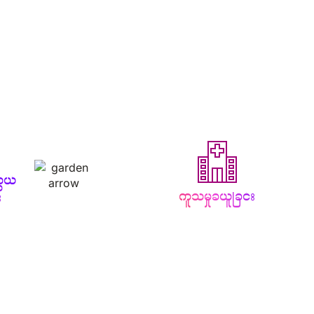
ွယ်
ကူသမှုခံယူခြင်း
း