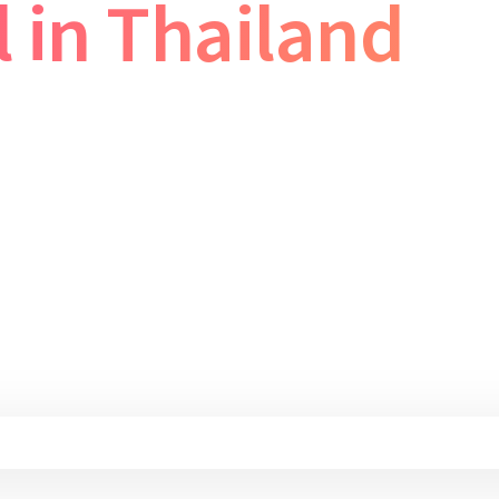
l in Thailand
းကုသမှုများ၊အထူးကုဆရာဝန်များကို ဝင်ရောက်ရှာဖွေပြီး booking ယူနိုင်
ုင်လာပြစရာမလိုဘဲ အထူးကုဆရာဝန်များရဲ့ အကြံဉာဏ်ရယူနိုင်ခြင်း