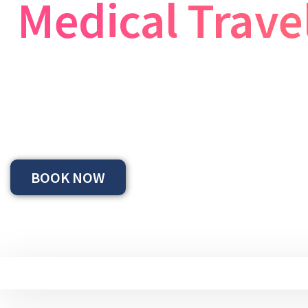
Medical Trave
ကမ္ဘာ့အဆင့်အတန်းမီ ကျန်းမာရေးခရီးသွားဝန်ဆောင်မှုလုပ်ငန်း
MedEx websiteကနေတစ်ဆင့် ထိုင်းနိုင်ငံမှ ပိုမိုကောင်းမွန်သောဆေ
Tele-consultation teamနဲ့လည်းချိတ်ဆက်ထားသည့်အတွက် ကိုယ်တိ
BOOK NOW