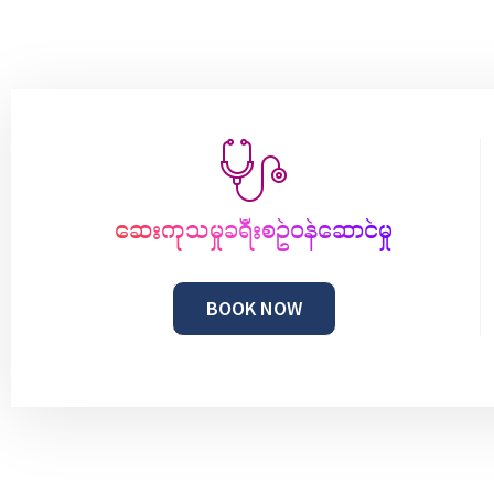
ဆေးကုသမှုခရီးစဥ်ဝန်ဆောင်မှု
BOOK NOW