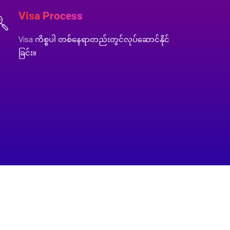
Visa Process
Visa ကိစ္စပါ တစ်နေရာတည်းတွင်လုပ်ဆောင်နိုင်
ခြင်း။