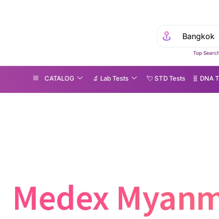
Top Search
CATALOG
🔬 Lab Tests
💘 S‎ T‎ D Tests
🧬 DNA T
edEx: Connecting Myanmar to Thai Health Care Providers
Medex Myanm