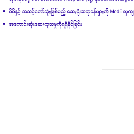
ထိုင်းနိုင်ငံရှိ JCI-accredited Hospitals (သို့) နိုင်ငံတကာအဆင့်မ
မိမိနှင့် အသင့်တော်ဆုံးဖြစ်မည့် ဆေးရုံ၊ဆရာဝန်များကို MedExမှကျ
အကောင်းဆုံးဆေးကုသမှုကိုရရှိနိုင်ခြင်း