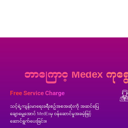
ဘာကြောင့် Medex ကို‌ရ
Free Service Charge
သင့်ရဲ့ကျန်းမာရေးခရီးစဥ်အစအဆုံးကို အဆင်ပြေ
ချောမွေ့အောင် MedExမှ ဝန်ဆောင်မှုအခမဲ့ဖြင့်
ဆောင်ရွက်ပေးခြင်း။