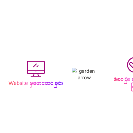
စိစစ်ပြီး
Website မှဖောင်တင်ခြင်း
ခ