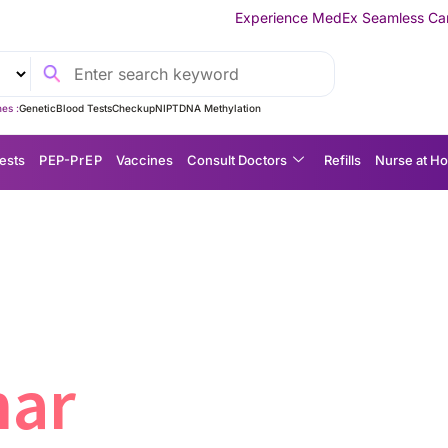
Experience MedEx Seamless Care Delivery — 10% 
es :
Genetic
Blood Tests
Checkup
NIPT
DNA Methylation
ests
P EP-P r E P
Vaccines
Consult Doctors
Refills
Nurse at H
ar