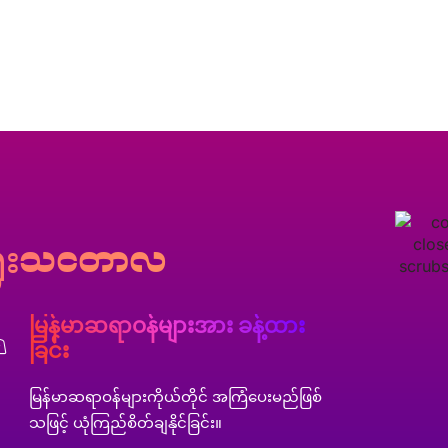
ွေးသင်တာလဲ
မြန်မာဆရာဝန်များအား ခန့်ထား
ခြင်း
မြန်မာဆရာဝန်များကိုယ်တိုင် အကြံပေးမည်ဖြစ်
သဖြင့် ယုံကြည်စိတ်ချနိုင်ခြင်း။