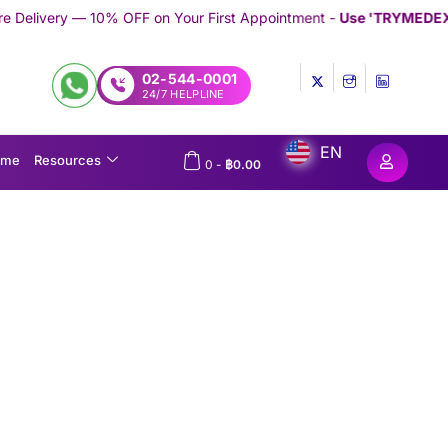
OFF on Your First Appointment -
Use 'TRYMEDEX' Coupon Code o
02-544-0001
24/7 HELPLINE
EN
ome
Resources
0
-
฿
0.00