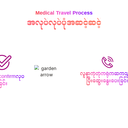
Medical Travel Process
အလုပ်လုပ်ပုံ
အဆင့်ဆင့်
လူနာကိုတိုက်ရိုက်ဆက်သ
 confirmလုပ်
ပြီးဆွေးနွေးပေးခြင်
ြင်း