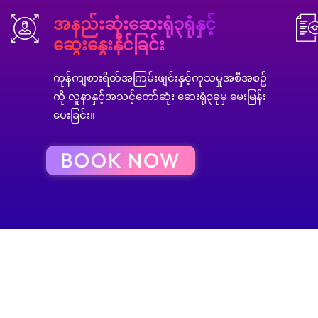
အနည်းဆုံးဆေးရုံ၃ရုံနှင့်
ဆွေးနွေးနိုင်ခြင်း
ကုန်ကျစားရိတ်အကြမ်းဖျင်းနှင့်ကုသမှုအစီအစဥ်
ကို လူနာနှင့်အသင့်တော်ဆုံး ဆေးရုံ၃ခုမှ မေးမြန်း
ပေးခြင်း။
BOOK NOW