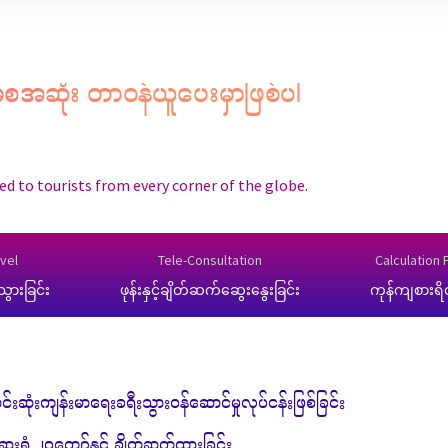
စအဆုံး တာဝန်ယူပေးမှာဖြစ်ပါ
d to tourists from every corner of the globe.
vel
Tele-Consultation
Calculation 
ွားခြင်း
ဖုန်းနှင့်ချိတ်ဆက်ဆွေးနွေးခြင်း
ကုန်ကျစားရိ
းဆုံးကျန်းမာရေးခရီးသွားဝန်ဆောင်မှုလုပ်ငန်းဖြစ်ခြင်း