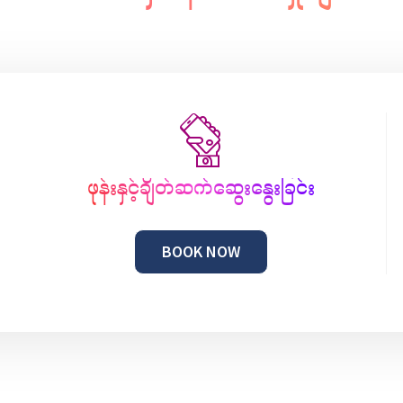
ဖုန်းနှင့်ချိတ်ဆက်ဆွေးနွေးခြင်း
BOOK NOW