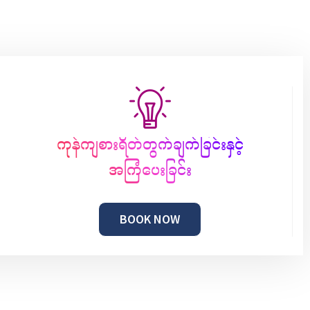
ကုန်ကျစားရိတ်တွက်ချက်ခြင်းနှင့်
အကြံပေးခြင်း
BOOK NOW