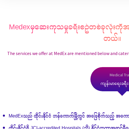
Medexမှဆေးကုသမှုခရီးစဥ်တစ်ခုလုံးကိုအ
တယ်။
The services we offer at MedEx are mentioned below and catere
Medical Tra
ကျန်းမာရေးခရီးသ
MedExသည် ထိုင်းနိုင်ငံ ဘန်ကောက်မြို့တွင် အခြေစိုက်သည့် အကောင်