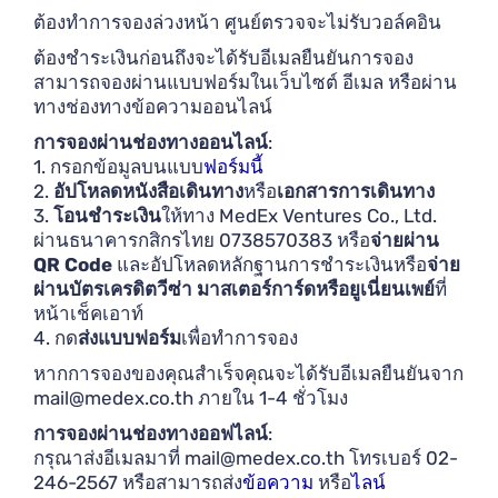
ต้องทำการจองล่วงหน้า ศูนย์ตรวจจะไม่รับวอล์คอิน
ต้องชำระเงินก่อนถึงจะได้รับอีเมลยืนยันการจอง
สามารถจองผ่านแบบฟอร์มในเว็บไซต์ อีเมล หรือผ่าน
ทางช่องทางข้อความออนไลน์
การจองผ่านช่องทางออนไลน์
:
1. กรอกข้อมูลบนแบบ
ฟอร์มนี้
2.
อัปโหลดหนังสือเดินทาง
หรือ
เอกสารการเดินทาง
3.
โอนชำระเงิน
ให้ทาง MedEx Ventures Co., Ltd.
ผ่านธนาคารกสิกรไทย 0738570383 หรือ
จ่ายผ่าน
QR Code
และอัปโหลดหลักฐานการชำระเงินหรือ
จ่าย
ผ่านบัตรเครดิตวีซ่า มาสเตอร์การ์ดหรือยูเนี่ยนเพย์
ที่
หน้าเช็คเอาท์
4. กด
ส่งแบบฟอร์ม
เพื่อทำการจอง
หากการจองของคุณสำเร็จคุณจะได้รับอีเมลยืนยันจาก
mail@medex.co.th
ภายใน 1-4 ชั่วโมง
การจองผ่านช่องทางออฟไลน์
:
กรุณาส่งอีเมลมาที่
mail@medex.co.th
โทรเบอร์ 02-
246-2567 หรือสามารถส่ง
ข้อความ
หรือ
ไลน์