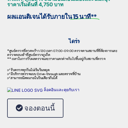
ราคาเริ่มต้นที่ 4,750 บาท
ผลแอนติเจนได้รับภายใน
15 นาที**
ม
ส
ถ
า
น
ท
ต
ง
ห
ล
า
ย
แ
ห
ง
ป
ผ
เ
ก
ม
พ
ว
ล
า
ร
ก
ร
ล
ะ
ก
ร
อ
า
า
ส
จ
า
ม
ร
น
ด
บ
ร
ต
ใ
ด
ต
ส
ห
ก
ร
ห
ร
ง
ว
า
บ
ต
ว
ม
จ
ร
ร
จ
ณ
น
แ
า
ก
ส
ย
บ
ฉ
า
ก
ง
ท
ร
บ
บ
า
ต
ต
ย
ไ
บ
ร
ร
ด
ร
ด
ต
ต
ง
ว
ห
ร
ร
ถ
า
จ
ฟ
ย
ว
ง
ม
R
T
-
P
C
R
T
E
S
T
:
2
,
9
0
0
T
H
B
A
ไ
ไ
ด
ด
N
ร
ร
T
ฟ
ฟ
I
ท
ท
G
ร
ร
E
R
A
N
T
N
T
-
T
E
P
I
S
C
G
T
R
E
:
:
N
1
3
,
6
:
,
7
2
0
0
,
0
0
0
0
T
*ศูนย์ตรวจที่ลาดพร้าว 130 เวลา 07:00-09:00 ตรวจตามสถานที่ที่ต้องการและ
ตรวจตอนเช้าที่ศูนย์ตรวจภูเก็ต
** เวลาในการรับผลตรวจและราคาแตกต่างกันไปขึ้นอยู่กับสถานที่ตรวจ
✅ รับตรวจทุกวันไม่เว้นวันหยุด
✅ มีบริการตรวจแบบ Drive-through และตรวจที่บ้าน
✅ สามารถนัดหมายในวันเดียวกันได้
ล็อคอินและคุยกับเรา
จองตอนนี้