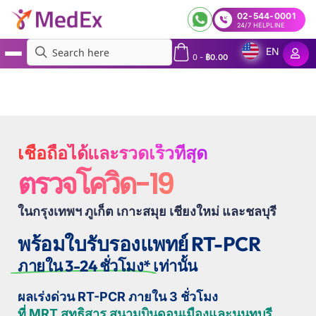
02-544-0001
24/7 HELPLINE
EN
0
-
฿
0.00
MedEx
»
Services
»
ตรวจ PCR โควิด19 แบบเร่งด่วน | ผลออก 3 ชั่วโมง | ตรวจ RT PCR | ตรวจ
ATK Rapid Antigen & Fit to Fly สำหนับเดินทาง | ตรวจโควิดในกรุงเทพ, ภูเก็ต, เกาะสมุย, เชียงใหม่,
ชลบุรี | ที่คลีนิค, ที่บ้าน, ที่โรงแรม, ที่ทำงานหรือไดร์ฟทรู | เม็ดเอ็กซ์
เชื่อถือได้และรวดเร็วที่สุด
ตรวจโควิด-19
ในกรุงเทพฯ ภูเก็ต เกาะสมุย เชียงใหม่ และชลบุรี
พร้อมใบรับรองแพทย์ RT-PCR
ภายใน 3-24 ชั่วโมง*
เท่านั้น
ผลเร่งด่วน RT-PCR ภายใน 3 ชั่วโมง
ที่ MRT สุทธิสาร สนามบินดอนเมืองและนนทบุรี