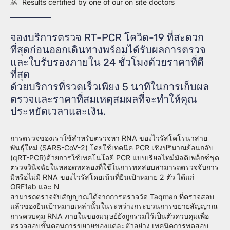
Results certified by one of our on site doctors
จองบริการตรวจ RT-PCR โควิด-19 ที่สะดวก
ที่สุดก่อนออกเดินทางพร้อมได้รับผลการตรวจ
และใบรับรองภายใน 24 ชั่วโมงด้วยราคาที่ดี
ที่สุด
ด้วยบริการที่รวดเร็วเพียง 5 นาทีในการเก็บผล
ตรวจและราคาที่สมเหตุสมผลที่จะทำให้คุณ
ประหยัดเวลาและเงิน.
การตรวจของเราใช้สำหรับตรวจหา RNA ของไวรัสโคโรนาสาย
พันธุ์ใหม่ (SARS-CoV-2) โดยใช้เทคนิค PCR เชิงปริมาณย้อนกลับ
(qRT-PCR)ด้วยการใช้เทคโนโลยี PCR แบบเรียลไทม์มัลติเพล็กซ์ชุด
ตรวจวินิจฉัยในหลอดทดลองที่ใช้ในการทดสอบสามารถตรวจจับการ
มีหรือไม่มี RNA ของไวรัสโดยเน้นที่ยีนเป้าหมาย 2 ตัว ได้แก่
ORF1ab และ N
สามารถตรวจจับสัญญาณได้จากการตรวจวัด Taqman ที่ตรวจสอบ
แล้วของยีนเป้าหมายเหล่านั้นในระหว่างกระบวนการขยายสัญญาณ
การควบคุม RNA ภายในของมนุษย์ยังถูกรวมไว้เป็นตัวควบคุมเพื่อ
ตรวจสอบขั้นตอนการขยายของแต่ละตัวอย่าง เทคนิคการทดสอบ